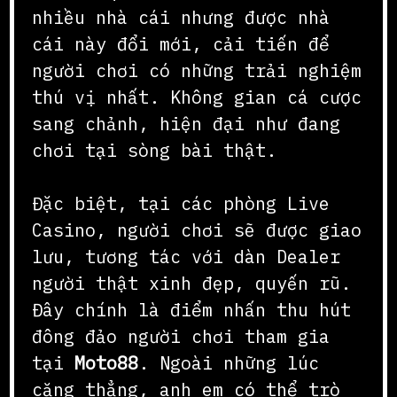
nhiều nhà cái nhưng được nhà
cái này đổi mới, cải tiến để
người chơi có những trải nghiệm
thú vị nhất. Không gian cá cược
sang chảnh, hiện đại như đang
chơi tại sòng bài thật.
Đặc biệt, tại các phòng Live
Casino, người chơi sẽ được giao
lưu, tương tác với dàn Dealer
người thật xinh đẹp, quyến rũ.
Đây chính là điểm nhấn thu hút
đông đảo người chơi tham gia
tại
Moto88
. Ngoài những lúc
căng thẳng, anh em có thể trò