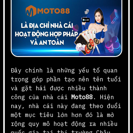
Đây chính là những yếu tố quan
trọng góp phần tạo nên tên tuổi
và gặt hái được nhiều thành
công của nhà cái
Moto88
. Hiện
nay, nhà cái này đang theo đuổi
một mục tiêu lớn hơn đó là mở
rộng quy mô hoạt động ra nhiều
quốc gia tại thị trường Châu