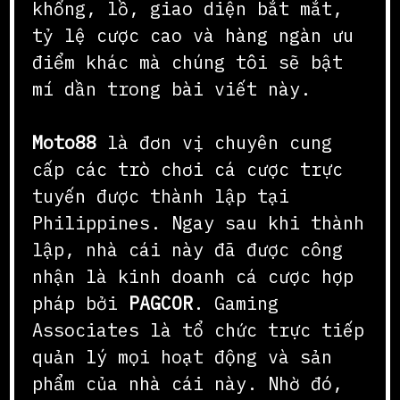
khổng, lồ, giao diện bắt mắt,
tỷ lệ cược cao và hàng ngàn ưu
điểm khác mà chúng tôi sẽ bật
mí dần trong bài viết này.
Moto88
là đơn vị chuyên cung
cấp các trò chơi cá cược trực
tuyến được thành lập tại
Philippines. Ngay sau khi thành
lập, nhà cái này đã được công
nhận là kinh doanh cá cược hợp
pháp bởi
PAGCOR
. Gaming
Associates là tổ chức trực tiếp
quản lý mọi hoạt động và sản
phẩm của nhà cái này. Nhờ đó,