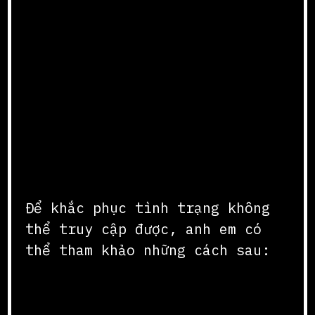
lượng người truy cập cùng lúc quá
lớn.
Nhà cái này thay đổi đường link
truy cập mới.
Do nhà mạng chặn
link Moto88
vì
pháp luật tại Việt Nam vẫn chưa
cho phép dịch vụ cá cược trực
tuyến được hoạt động.
Cách khắc phục tình trạng link nhà
cái Moto88 bị chặn
Để khắc phục tình trạng không
thể truy cập được, anh em có
thể tham khảo những cách sau:
Luôn đảm bảo đường truyền
Internet ổn định, chạy mạnh.