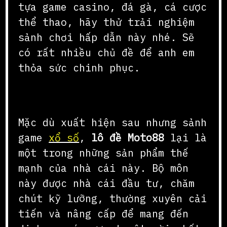
tựa game casino, đá gà, cá cược
thể thao, hãy thử trải nghiệm
sảnh chơi hấp dẫn này nhé. Sẽ
có rất nhiều chủ đề để anh em
thỏa sức chinh phục.
Sảnh game xổ số Moto888
Mặc dù xuất hiện sau nhưng sảnh
game
xổ số
,
lô đề Moto88
lại là
một trong những sản phẩm thế
mạnh của nhà cái này. Bộ môn
này được nhà cái đầu tư, chăm
chút kỹ lưỡng, thường xuyên cải
tiến và nâng cấp để mang đến