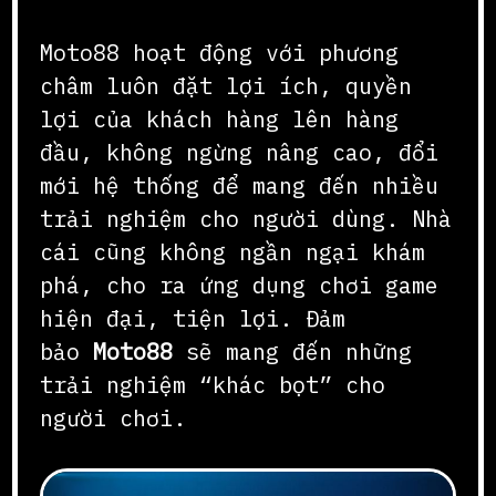
Moto88 hoạt động với phương
châm luôn đặt lợi ích, quyền
lợi của khách hàng lên hàng
đầu, không ngừng nâng cao, đổi
mới hệ thống để mang đến nhiều
trải nghiệm cho người dùng. Nhà
cái cũng không ngần ngại khám
phá, cho ra ứng dụng chơi game
hiện đại, tiện lợi. Đảm
bảo
Moto88
sẽ mang đến những
trải nghiệm “khác bọt” cho
người chơi.