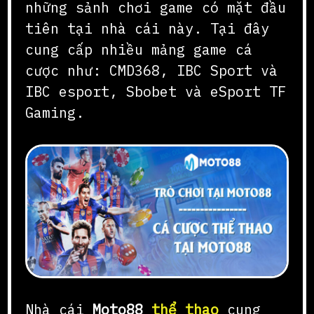
những sảnh chơi game có mặt đầu
tiên tại nhà cái này. Tại đây
cung cấp nhiều mảng game cá
cược như: CMD368, IBC Sport và
IBC esport, Sbobet và eSport TF
Gaming.
Nhà cái
Moto88
thể thao
cung